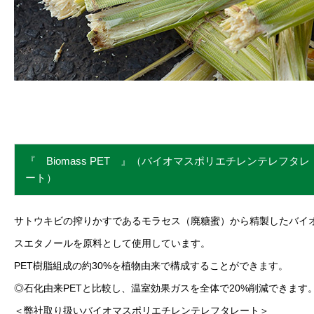
『 Biomass PET 』（バイオマスポリエチレンテレフタレ
ート）
サトウキビの搾りかすであるモラセス（廃糖蜜）から精製したバイ
スエタノールを原料として使用しています。
PET樹脂組成の約30%を植物由来で構成することができます。
◎石化由来PETと比較し、温室効果ガスを全体で20%削減できます
＜弊社取り扱いバイオマスポリエチレンテレフタレート＞