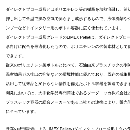
ダイレクトブロー成形とはポリエチレン等の樹脂を加熱溶融し、筒
押し出して金型で挟み空気で膨らまし成形するもので、液体洗剤や
ンプーなどトイレタリー用のボトル容器に広く使われています。
ダイレクトブロー成形グレードのLIMEX Pelletは、ダイレクトブロ
形向けに配合を最適化したもので、ポリエチレンの代替素材として
できます。
従来のポリエチレン製ボトルと比べて、石油由来プラスチックの削
温室効果ガス排出の抑制などの環境性能に優れており、既存の成形
活用して従来品と変わらない物性を備えたボトル容器を製造できま
開発においては、大手化学品専門商社であるソーダニッカ株式会社
プラスチック容器の総合メーカーである当社との連携により、販売
に至っています。
既存の成形設備によるLIMEX Pelletのダイレクトブロー成形｜タハラ