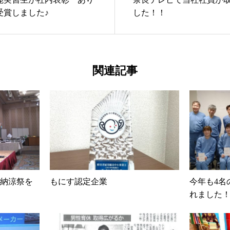
受賞しました♪
した！！
関連記事
㈱納涼祭を
もにす認定企業
今年も4名
れました