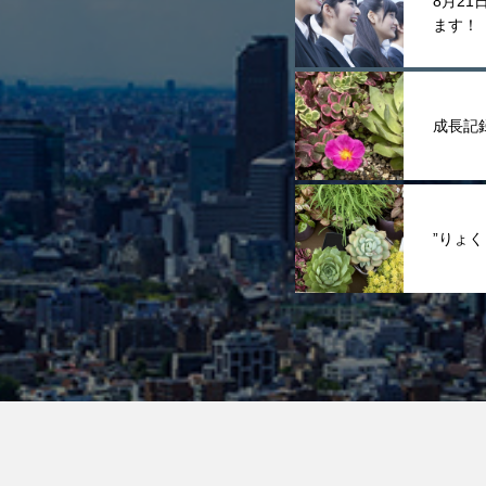
8月2
ます！
成長記
”りょ