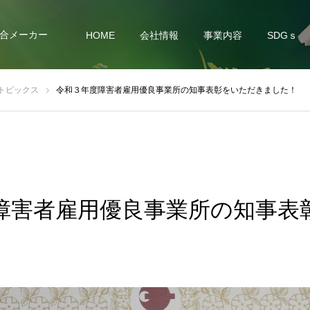
合メーカー
HOME
会社情報
事業内容
SDGｓ
トピックス
令和３年度障害者雇用優良事業所の知事表彰をいただきました！
障害者雇用優良事業所の知事表