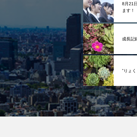
8月2
ます！
成長記
”りょ