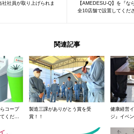
当社社員が取り上げられま
【AMEDESU-Q】を『
全10店舗で設置してくだ
関連記事
ならコープ
製造三課がありがとう賞を受
健康経営イ
してくださ
賞！！
ジ』イベ